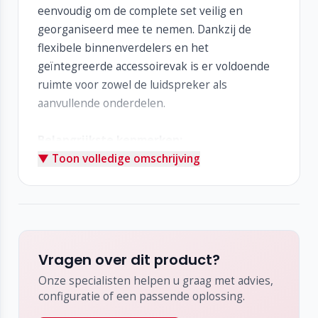
eenvoudig om de complete set veilig en
georganiseerd mee te nemen. Dankzij de
flexibele binnenverdelers en het
geïntegreerde accessoirevak is er voldoende
ruimte voor zowel de luidspreker als
aanvullende onderdelen.
Belangrijkste kenmerken:
▼ Toon volledige omschrijving
Geschikt voor alle EasyPort-luidsprekers
Volledig gevoerd voor maximale bescherming
Flexibele binnenverdelers voor een efficiënte
indeling
Stevige draaghandgrepen voor comfortabel
transport
Vragen over dit product?
Accessoirevak voor kabels, voeding en
Onze specialisten helpen u graag met advies,
randapparatuur
configuratie of een passende oplossing.
Lichtgewicht en duurzaam ontwerp