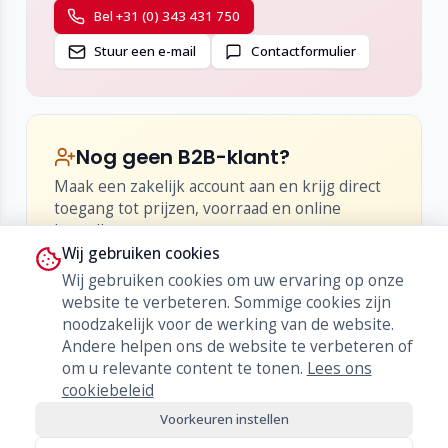
Ideaal voor:
Bel +31 (0) 343 431 750
Mobiele presentaties
Stuur een e-mail
Contactformulier
Educatieve toepassingen
Kerken, uitvaarten en ceremonies
Evenementen, outdoor-gebruik en portable
PA-situaties
Nog geen B2B-klant?
Maak een zakelijk account aan en krijg direct
toegang tot prijzen, voorraad en online
bestellen.
Wij gebruiken cookies
•
Inzicht in netto-prijzen en kortingen
Wij gebruiken cookies om uw ervaring op onze
•
Live voorraad en levertijden
website te verbeteren. Sommige cookies zijn
•
Bestellen, herbestellen en orderhistorie
noodzakelijk voor de werking van de website.
Andere helpen ons de website te verbeteren of
Word klant
om u relevante content te tonen.
Lees ons
cookiebeleid
Voorkeuren instellen