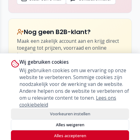
Frontlid (TD-PS-800)
Nog geen B2B-klant?
Maak een zakelijk account aan en krijg direct
toegang tot prijzen, voorraad en online
bestellen.
Wij gebruiken cookies
•
Inzicht in netto-prijzen en kortingen
Wij gebruiken cookies om uw ervaring op onze
•
Live voorraad en levertijden
website te verbeteren. Sommige cookies zijn
•
Bestellen, herbestellen en orderhistorie
noodzakelijk voor de werking van de website.
Andere helpen ons de website te verbeteren of
Word klant
om u relevante content te tonen.
Lees ons
cookiebeleid
Voorkeuren instellen
Alles weigeren
Alles accepteren