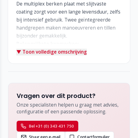
De multiplex berken plaat met slijtvaste
coating zorgt voor een lange levensduur, zelfs
bij intensief gebruik. Twee geïntegreerde
handgrepen maken manoeuvreren en tillen
bijzonder gemakkelijk.
Belangrijkste kenmerken:
▼ Toon volledige omschrijving
Speciaal ontwikkeld voor de Fohhn PS-800
Vier zwenkwielen met remmen voor stabiel
transport
Twee snelkoppelingen voor directe, stevige
bevestiging aan de luidspreker
Twee handgrepen voor comfortabel hanteren
Vragen over dit product?
Vervaardigd uit multiplex berken met slijtvaste
Onze specialisten helpen u graag met advies,
coating
configuratie of een passende oplossing.
Gewicht: 7,3 kg
Optionele accessoires:
Bel +31 (0) 343 431 750
Transportcover (TC-PS-800-WB)
Stuur een e-mail
Contactformulier