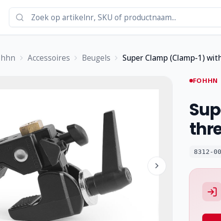
ohhn
Accessoires
Beugels
Super Clamp (Clamp-1) wit
FOHHN
Sup
thr
8312-0