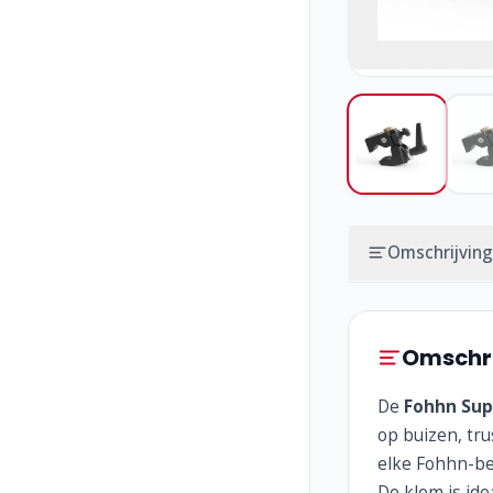
Omschrijving
Omschri
De
Fohhn Sup
op buizen, tr
elke Fohhn-be
De klem is idea