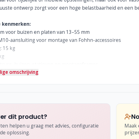
uuste ontwerp zorgt voor een hoge belastbaarheid en een be
e kenmerken:
em voor buizen en platen van 13–55 mm
M10-aansluiting voor montage van Fohhn-accessoires
: 15 kg
kg
 truss, buizen, statieven en montageframes
ige omschrijving
t en zeer robuust
n verhuur
ia en AV-producties
en en tijdelijke installaties
 waar snelle en flexibele montage nodig is
er dit product?
No
ten helpen u graag met advies, configuratie
Maak e
de oplossing.
prijze