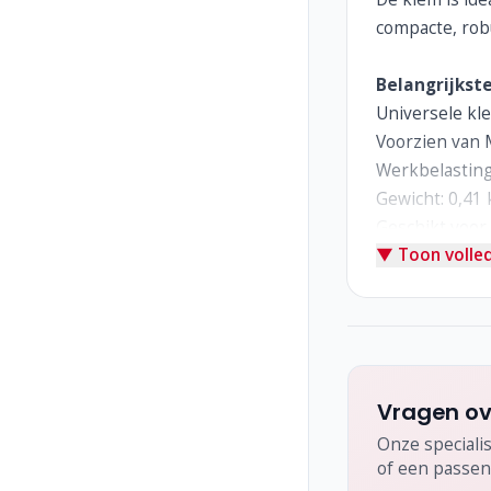
compacte, rob
Belangrijkst
Universele kl
Voorzien van 
Werkbelasting
Gewicht: 0,41 
Geschikt voor
▼ Toon volled
Compact, lich
Ideaal voor:
Live-events e
Theaters, pod
Beursopstelling
Alle situaties
Vragen ov
Onze specialis
of een passen