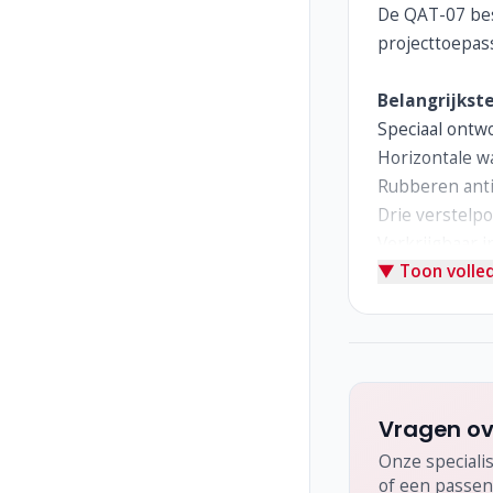
De QAT-07 bes
projecttoepass
Belangrijkst
Speciaal ontw
Horizontale 
Rubberen anti-
Drie verstelpo
Verkrijgbaar i
▼ Toon volled
Gewicht: 1,25 
Vragen ov
Onze specialis
of een passen