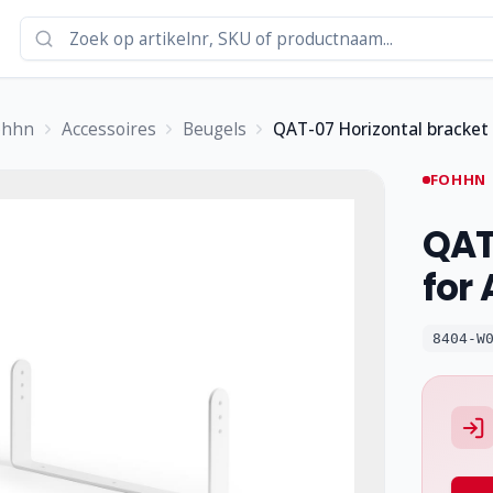
ohhn
Accessoires
Beugels
QAT-07 Horizontal bracket
FOHHN
QAT
for
8404-W