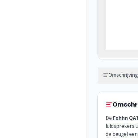
Omschrijving
Omschri
De
Fohhn QA
luidsprekers u
de beugel een