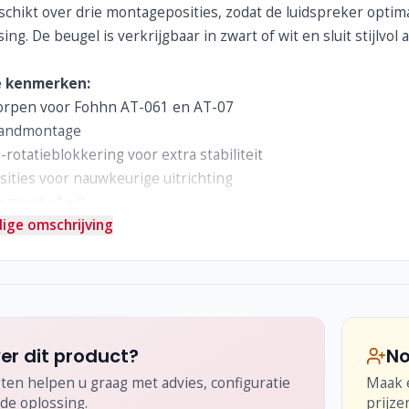
chikt over drie montageposities, zodat de luidspreker optima
ing. De beugel is verkrijgbaar in zwart of wit en sluit stijlvol
e kenmerken:
orpen voor Fohhn AT-061 en AT-07
wandmontage
rotatieblokkering voor extra stabiliteit
sities voor nauwkeurige uitrichting
n zwart of wit
ige omschrijving
kg
er dit product?
No
ten helpen u graag met advies, configuratie
Maak e
de oplossing.
prijze