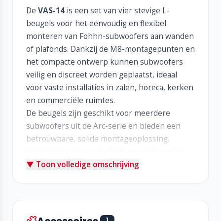
De
VAS-14
is een set van vier stevige L-
beugels voor het eenvoudig en flexibel
monteren van Fohhn-subwoofers aan wanden
of plafonds. Dankzij de M8-montagepunten en
het compacte ontwerp kunnen subwoofers
veilig en discreet worden geplaatst, ideaal
voor vaste installaties in zalen, horeca, kerken
en commerciële ruimtes.
De beugels zijn geschikt voor meerdere
subwoofers uit de Arc-serie en bieden een
betrouwbare, solide montageoplossing.
Verkrijgbaar in zwart of wit, en optioneel in
▼ Toon volledige omschrijving
elke gewenste RAL-kleur.
Belangrijkste kenmerken:
Set van vier L-beugels
Geschikt voor diverse Fohhn-subwoofers
Accessoires
1