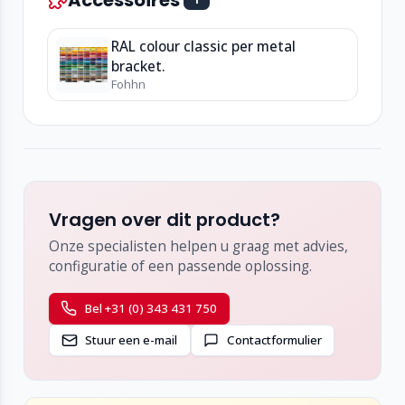
M8-montagepunten voor stevige bevestiging
Voor wand- en plafondmontage
RAL colour classic per metal
Discreet en compact ontwerp
bracket.
Verkrijgbaar in zwart, wit en optioneel RAL-
Fohhn
kleuren
Gewicht: 1,1 kg
Vragen over dit product?
Onze specialisten helpen u graag met advies,
configuratie of een passende oplossing.
Bel +31 (0) 343 431 750
Stuur een e-mail
Contactformulier