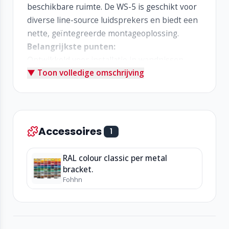
beschikbare ruimte. De WS-5 is geschikt voor
diverse line-source luidsprekers en biedt een
nette, geïntegreerde montageoplossing.
Belangrijkste punten:
Ontwikkeld voor installatie in wandnissen
▼ Toon volledige omschrijving
Geschikt voor luidsprekers met T-slot
Horizontaal draaibaar voor optimale uitlijning
Stevige constructie in zwart of wit
Breed toepasbaar bij verschillende Fohhn-
luidsprekers
Accessoires
1
RAL colour classic per metal
bracket.
Fohhn