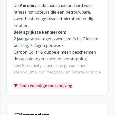
De
Aeromic
is dé industriestandaard voor
fitnessinstructeurs die een betrouwbare,
zweetbestendige headsetmicrofoon nodig
hebben.
Belangrijkste kenmerken:
2 jaar garantie tegen zweet, zelfs bij 7 lessen
per dag, 7 dagen per week.
Carbon Collar & dubbele mesh beschermen
de capsule tegen vocht en verstopping.
Low Sensitivity capsule zorgt voor meer
stemvolume vóór feedback en betere controle
met digitale audioprocessors.
▼ Toon volledige omschrijving
PhatFrame: stevig, flexibel frame dat zich
aanpast aan elk hoofd.
Stalen kabel & viervoudige zweetbescherming
bij de connector.
Handgemaakt in Australië – meer dan 60.000
Kenmerken