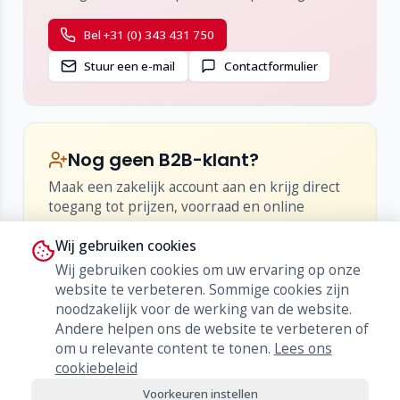
Bel +31 (0) 343 431 750
Stuur een e-mail
Contactformulier
Nog geen B2B-klant?
Maak een zakelijk account aan en krijg direct
toegang tot prijzen, voorraad en online
bestellen.
Wij gebruiken cookies
•
Inzicht in netto-prijzen en kortingen
Wij gebruiken cookies om uw ervaring op onze
•
Live voorraad en levertijden
website te verbeteren. Sommige cookies zijn
•
Bestellen, herbestellen en orderhistorie
noodzakelijk voor de werking van de website.
Andere helpen ons de website te verbeteren of
Word klant
om u relevante content te tonen.
Lees ons
cookiebeleid
Voorkeuren instellen