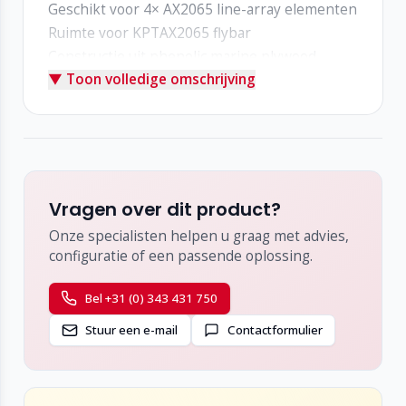
Geschikt voor 4× AX2065 line-array elementen
Ruimte voor KPTAX2065 flybar
Constructie uit phenolic marine plywood
▼ Toon volledige omschrijving
Water- en krasbestendige afwerking
Schuiminterieur voor optimale bescherming
Voorzien van 4 butterfly-sluitingen
4 handgrepen voor makkelijk tillen
Industriële wielen voor soepel transport
Vragen over dit product?
Onze specialisten helpen u graag met advies,
configuratie of een passende oplossing.
Bel +31 (0) 343 431 750
Stuur een e-mail
Contactformulier