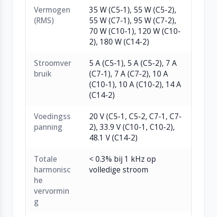
Compatibel met Loopworks Measure voor
Vermogen
35 W (C5-1), 55 W (C5-2),
(RMS)
55 W (C7-1), 95 W (C7-2),
nauwkeurige inregeling en systeemtesten
70 W (C10-1), 120 W (C10-
Tot 3200 m² dekking (modelafhankelijk)
2), 180 W (C14-2)
1U rackmount-ontwerp met interne voeding
Toepassingen:
Stroomver
5 A (C5-1), 5 A (C5-2), 7 A
Conferentiecentra en collegezalen
bruik
(C7-1), 7 A (C7-2), 10 A
Theaters, bioscopen en stadions
(C10-1), 10 A (C10-2), 14 A
(C14-2)
Rechtszalen, luchthavens en stations
Gebouwen met complexe metalen
Voedingss
20 V (C5-1, C5-2, C7-1, C7-
constructies (MultiLoop-ondersteuning)
panning
2), 33.9 V (C10-1, C10-2),
48.1 V (C14-2)
Totale
< 0.3% bij 1 kHz op
harmonisc
volledige stroom
he
vervormin
g