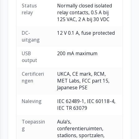
Status
Normally closed isolated
relay
relay contacts, 0.5 A bij
125 VAC, 2 A bij 30 VDC
DC-
12 V 0.1 A, fuse protected
uitgang
USB
200 mA maximum
output
Certificeri
UKCA, CE mark, RCM,
ngen
MET Labs, FCC part 15,
Japanese PSE
Naleving
IEC 62489-1, IEC 60118-4,
IEC TR 63079
Toepassin
Aula's,
g
conferentieruimten,
stadions, sportzalen,