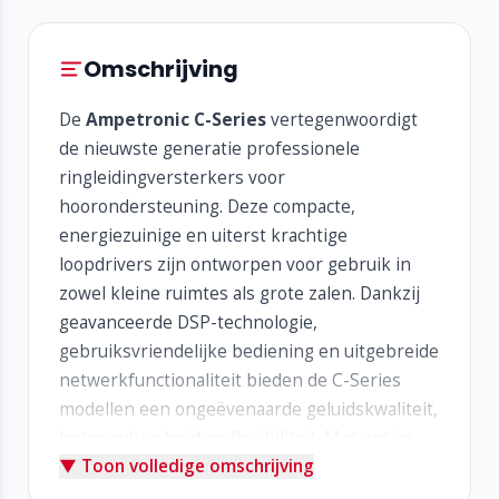
Omschrijving
De
Ampetronic C-Series
vertegenwoordigt
de nieuwste generatie professionele
ringleidingversterkers voor
hoorondersteuning. Deze compacte,
energiezuinige en uiterst krachtige
loopdrivers zijn ontworpen voor gebruik in
zowel kleine ruimtes als grote zalen. Dankzij
geavanceerde DSP-technologie,
gebruiksvriendelijke bediening en uitgebreide
netwerkfunctionaliteit bieden de C-Series
modellen een ongeëvenaarde geluidskwaliteit,
betrouwbaarheid en flexibiliteit. Met opties
▼ Toon volledige omschrijving
voor Dante-audio en ondersteuning voor
MultiLoop-configuraties zijn ze geschikt voor