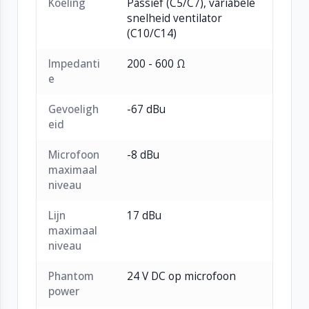
Koeling
Passief (C5/C7), variabele
snelheid ventilator
(C10/C14)
Impedanti
200 - 600 Ω
e
Gevoeligh
-67 dBu
eid
Microfoon
-8 dBu
maximaal
niveau
Lijn
17 dBu
maximaal
niveau
Phantom
24 V DC op microfoon
power