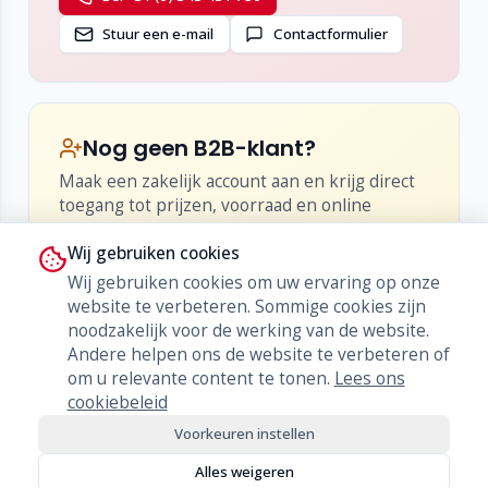
Stuur een e-mail
Contactformulier
Nog geen B2B-klant?
Maak een zakelijk account aan en krijg direct
toegang tot prijzen, voorraad en online
bestellen.
Wij gebruiken cookies
•
Inzicht in netto-prijzen en kortingen
Wij gebruiken cookies om uw ervaring op onze
•
Live voorraad en levertijden
website te verbeteren. Sommige cookies zijn
•
Bestellen, herbestellen en orderhistorie
noodzakelijk voor de werking van de website.
Andere helpen ons de website te verbeteren of
Word klant
om u relevante content te tonen.
Lees ons
cookiebeleid
Voorkeuren instellen
Alles weigeren