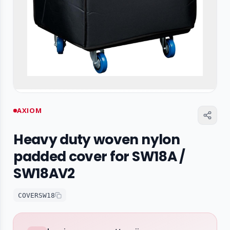
AXIOM
Heavy duty woven nylon
padded cover for SW18A /
SW18AV2
COVERSW18