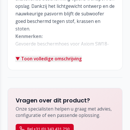
opslag. Dankzij het lichtgewicht ontwerp en de
nauwkeurige pasvorm blijft de subwoofer
goed beschermd tegen stof, krassen en
stoten.
Kenmerken:
Gevoerde beschermhoes voor Axiom SW18-
subwoofers
▼ Toon volledige omschrijving
Gemaakt van heavy-duty, scheurvast nylon
Lichtgewicht maar zeer robuust
Voorzien van uitsparingen voor handgrepen
Ideaal voor transport, touring en
installatiegebruik
Vragen over dit product?
Onze specialisten helpen u graag met advies,
configuratie of een passende oplossing.
Bel +31 (0) 343 431 750