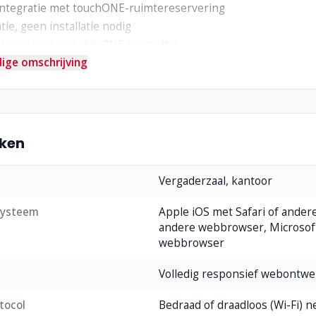
ntegratie met touchONE-ruimtereservering
tie, geen installatie nodig
tup via gekoppelde CUE-controller
ige omschrijving
YOD-omgevingen en flexibele werkplekken
ken
Vergaderzaal, kantoor
systeem
Apple iOS met Safari of ande
andere webbrowser, Microsof
webbrowser
Volledig responsief webontwe
tocol
Bedraad of draadloos (Wi-Fi) 