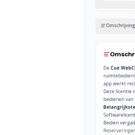
Omschrijving
Omschri
De
Cue WebCU
ruimtebedieni
app werkt rec
Deze licentie 
bedienen van 
Belangrijkst
Softwarelicen
Bedien vergad
Reserveringen