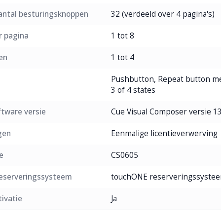
antal besturingsknoppen
32 (verdeeld over 4 pagina's)
r pagina
1 tot 8
en
1 tot 4
Pushbutton, Repeat button met
3 of 4 states
ftware versie
Cue Visual Composer versie 13
gen
Eenmalige licentieverwerving
e
CS0605
reserveringssysteem
touchONE reserveringssyste
ivatie
Ja