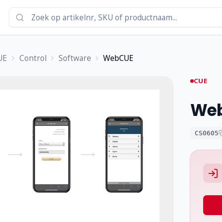
UE
Control
Software
WebCUE
CUE
We
CS0605