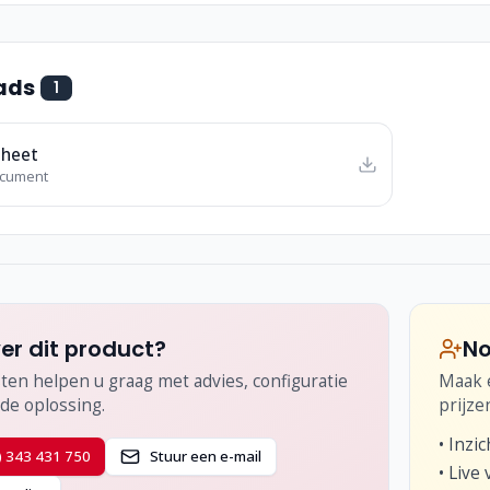
ads
1
sheet
ocument
er dit product?
No
ten helpen u graag met advies, configuratie
Maak e
de oplossing.
prijze
•
Inzic
) 343 431 750
Stuur een e-mail
•
Live 