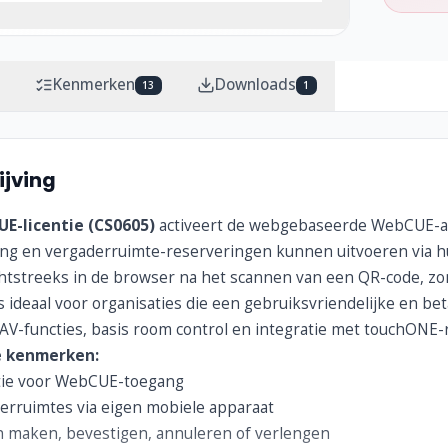
Kenmerken
Downloads
13
1
jving
E-licentie (CS0605)
activeert de webgebaseerde WebCUE-ap
ng en vergaderruimte-reserveringen kunnen uitvoeren via h
htstreeks in de browser na het scannen van een QR-code, zond
is ideaal voor organisaties die een gebruiksvriendelijke en b
AV-functies, basis room control en integratie met touchONE
e kenmerken:
tie voor WebCUE-toegang
erruimtes via eigen mobiele apparaat
 maken, bevestigen, annuleren of verlengen