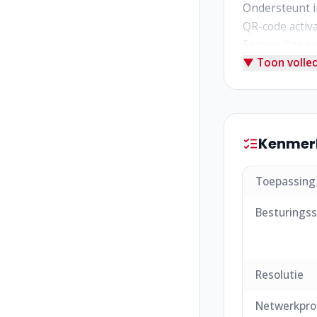
Ondersteunt i
QR-code activa
Eenvoudige se
▼ Toon volled
Ideaal voor B
Kenmer
Toepassing
Besturings
Resolutie
Netwerkpro