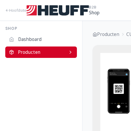
B2B
Hoofdsite
Shop
SHOP
Producten
C
Dashboard
Producten