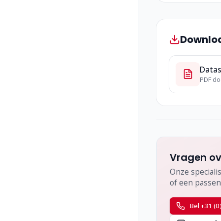
Downlo
Data
PDF d
Vragen ov
Onze specialis
of een passen
Bel +31 (0