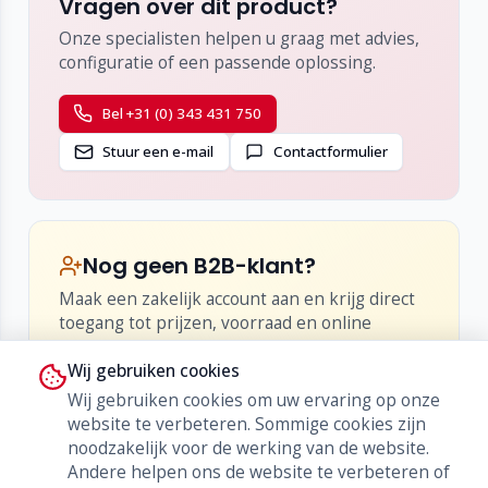
Vragen over dit product?
Onze specialisten helpen u graag met advies,
configuratie of een passende oplossing.
Bel +31 (0) 343 431 750
Stuur een e-mail
Contactformulier
Nog geen B2B-klant?
Maak een zakelijk account aan en krijg direct
toegang tot prijzen, voorraad en online
bestellen.
Wij gebruiken cookies
•
Inzicht in netto-prijzen en kortingen
Wij gebruiken cookies om uw ervaring op onze
•
Live voorraad en levertijden
website te verbeteren. Sommige cookies zijn
•
Bestellen, herbestellen en orderhistorie
noodzakelijk voor de werking van de website.
Andere helpen ons de website te verbeteren of