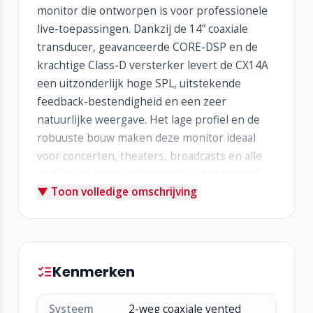
monitor die ontworpen is voor professionele
live-toepassingen. Dankzij de 14” coaxiale
transducer, geavanceerde CORE-DSP en de
krachtige Class-D versterker levert de CX14A
een uitzonderlijk hoge SPL, uitstekende
feedback-bestendigheid en een zeer
natuurlijke weergave. Het lage profiel en de
robuuste bouw maken deze monitor ideaal
voor concerten, theaters, broadcasts en alle
podia waar betrouwbaarheid en helderheid
▼ Toon volledige omschrijving
cruciaal zijn.
Belangrijkste kenmerken:
Actieve 2-weg coaxiale monitor met 14” woofer
en 2” HF-driver
Kenmerken
Maximaal 131 dB SPL voor krachtige en
heldere monitoring
Systeem
2-weg coaxiale vented