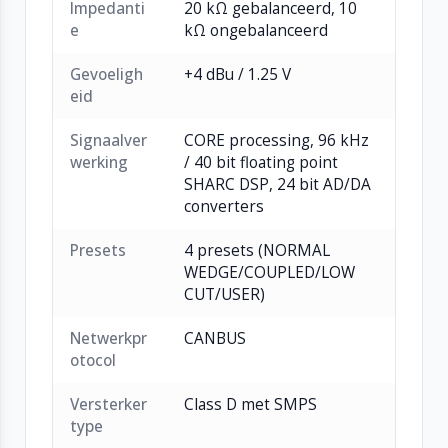
Impedanti
20 kΩ gebalanceerd, 10
e
kΩ ongebalanceerd
Gevoeligh
+4 dBu / 1.25 V
eid
Signaalver
CORE processing, 96 kHz
werking
/ 40 bit floating point
SHARC DSP, 24 bit AD/DA
converters
Presets
4 presets (NORMAL
WEDGE/COUPLED/LOW
CUT/USER)
Netwerkpr
CANBUS
otocol
Versterker
Class D met SMPS
type