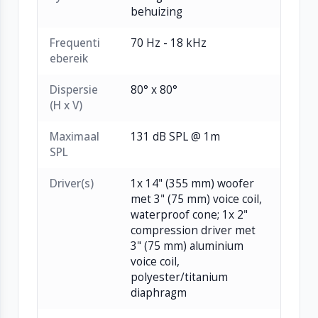
Frequentiebereik van 70 Hz – 18 kHz
behuizing
80° × 80° conische spreiding voor consistente
Frequenti
70 Hz - 18 kHz
dekking
ebereik
CORE-DSP met 96kHz processing, FIR-filters
en meerdere presets
Dispersie
80° x 80°
Class-D versterker met 900W LF + 300W HF
(H x V)
vermogen
Waterafstotende woofer en robuuste 15 mm
Maximaal
131 dB SPL @ 1m
SPL
berkenhouten behuizing
Laag profiel, compact en lichtgewicht ontwerp
Driver(s)
1x 14" (355 mm) woofer
Twee monitorhoeken (45° en 55°) voor
met 3" (75 mm) voice coil,
optimale plaatsing
waterproof cone; 1x 2"
Dual-angle pole mount voor gebruik als FOH-
compression driver met
3" (75 mm) aluminium
luidspreker
voice coil,
Ideaal voor live-podia, theater, televisie,
polyester/titanium
corporate AV en outdoor gebruik
diaphragm