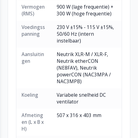
Vermogen
900 W (lage frequentie) +
(RMS)
300 W (hoge frequentie)
Voedingss
230 V ±15% - 115 V ±15%,
panning
50/60 Hz (intern
instelbaar)
Aansluitin
Neutrik XLR-M / XLR-F,
gen
Neutrik etherCON
(NE8FAV), Neutrik
powerCON (NAC3MPA /
NAC3MPB)
Koeling
Variabele snelheid DC
ventilator
Afmeting
507 x 316 x 403 mm
en (L x B x
H)