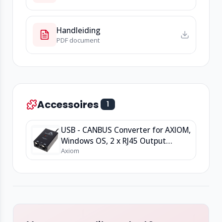
Handleiding
PDF document
Accessoires
1
USB - CANBUS Converter for AXIOM,
Windows OS, 2 x RJ45 Output
Axiom
connectors