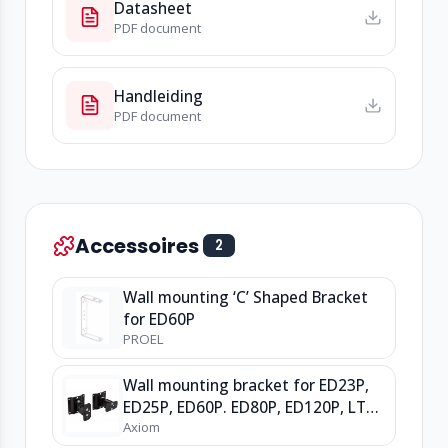
Datasheet
PDF document
Handleiding
PDF document
Accessoires
2
Wall mounting ‘C’ Shaped Bracket
for ED60P
PROEL
Wall mounting bracket for ED23P,
ED25P, ED60P. ED80P, ED120P, LTX
Axiom
serie