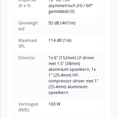
(H x V)
asymmetrisch (H) / 60°
statiefflens
gemiddeld (V)
Beschikbaar in zwart of wit voor discrete
integratie
Gevoeligh
92 dB (4V/1m)
Ideaal voor corporate AV, theaters, horeca,
eid
retail, live-muziek en houses of worship
Maximaal
114 dB (1m)
SPL
Driver(s)
1x 6" (152mm) LF-driver
met 1.5" (38mm)
aluminium spoelkern, 1x
1" (25.4mm) HF-
compressor-driver met 1"
(25.4mm) aluminium
spoelkern
Vermogen
100 W
(RMS)