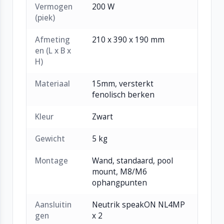
Vermogen
200 W
(piek)
Afmeting
210 x 390 x 190 mm
en (L x B x
H)
Materiaal
15mm, versterkt
fenolisch berken
Kleur
Zwart
Gewicht
5 kg
Montage
Wand, standaard, pool
mount, M8/M6
ophangpunten
Aansluitin
Neutrik speakON NL4MP
gen
x 2