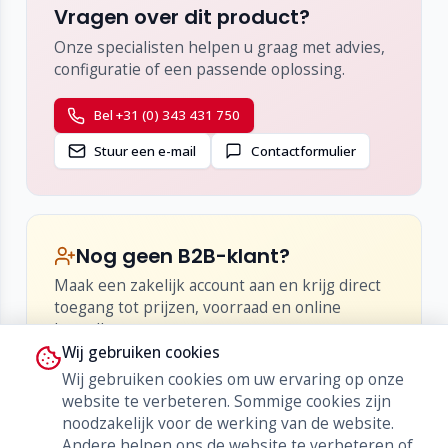
Vragen over dit product?
Onze specialisten helpen u graag met advies,
configuratie of een passende oplossing.
Bel +31 (0) 343 431 750
Stuur een e-mail
Contactformulier
Nog geen B2B-klant?
Maak een zakelijk account aan en krijg direct
toegang tot prijzen, voorraad en online
bestellen.
Wij gebruiken cookies
•
Inzicht in netto-prijzen en kortingen
Wij gebruiken cookies om uw ervaring op onze
•
Live voorraad en levertijden
website te verbeteren. Sommige cookies zijn
•
Bestellen, herbestellen en orderhistorie
noodzakelijk voor de werking van de website.
Andere helpen ons de website te verbeteren of