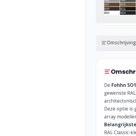
Omschrijving
Omschri
De
Fohhn SO
gewenste RAL C
architectonis
Deze optie is 
array modelle
Belangrijkst
RAL Classic-k