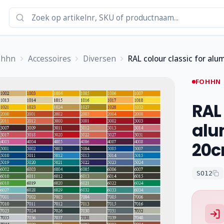
ohhn
Accessoires
Diversen
RAL colour classic for al
FOHHN
RAL 
alu
20c
SO12