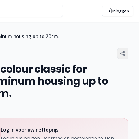
Inloggen
uminum housing up to 20cm.
colour classic for
minum housing up to
m.
Log in voor uw nettoprijs
Log in om prijzen, voorraad en besteloptie te zien