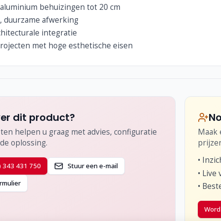
 aluminium behuizingen tot 20 cm
, duurzame afwerking
chitecturale integratie
projecten met hoge esthetische eisen
er dit product?
No
ten helpen u graag met advies, configuratie
Maak e
de oplossing.
prijze
•
Inzic
) 343 431 750
Stuur een e-mail
•
Live 
rmulier
•
Beste
Word 