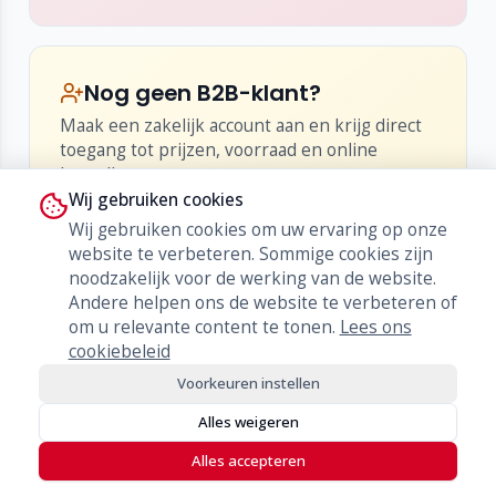
full-duplex technologie, waardoor beide
gesprekspartners natuurlijk en gelijktijdig
kunnen spreken. De slimme, gepatenteerde
Nog geen B2B-klant?
signaalverwerking minimaliseert
Maak een zakelijk account aan en krijg direct
achtergrondgeluiden en voorkomt
toegang tot prijzen, voorraad en online
akoestische feedback, wat zorgt voor een
bestellen.
consistente en professionele communicatie-
Wij gebruiken cookies
•
Inzicht in netto-prijzen en kortingen
ervaring.
Wij gebruiken cookies om uw ervaring op onze
•
Live voorraad en levertijden
website te verbeteren. Sommige cookies zijn
•
Bestellen, herbestellen en orderhistorie
Geïntegreerde ondersteuning voor
noodzakelijk voor de werking van de website.
Andere helpen ons de website te verbeteren of
hoortoestellen
Word klant
om u relevante content te tonen.
Lees ons
Een belangrijk voordeel is de ingebouwde
cookiebeleid
Hearing Loop (AFILS) driver. Hierdoor kunnen
Voorkeuren instellen
bezoekers met een hoortoestel (T-stand) de
medewerker perfect verstaan. Sluit simpelweg
Alles weigeren
de meegeleverde lusbekabeling aan, en de
Alles accepteren
balie voldoet direct aan