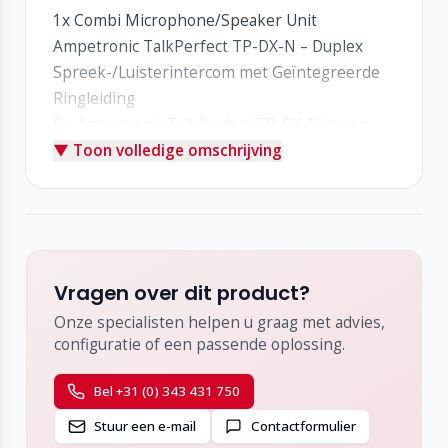
1x Combi Microphone/Speaker Unit
Ampetronic TalkPerfect TP-DX-N – Duplex
Spreek-/Luisterintercom met Geïntegreerde
Ringleiding
De Ampetronic TalkPerfect TP-DX-N is een
▼ Toon volledige omschrijving
hoogwaardig duplex intercomsysteem dat
speciaal is ontworpen om heldere
communicatie mogelijk te maken bij balies met
een glazen of beveiligde scheidingswand.
Dankzij geavanceerde signaalverwerking en
een geïntegreerde ringleidingdriver verbetert
Vragen over dit product?
het systeem de verstaanbaarheid voor zowel
Onze specialisten helpen u graag met advies,
medewerker als bezoeker, zelfs in rumoerige
configuratie of een passende oplossing.
omgevingen.
Heldere communicatie, zonder ruis of
Bel +31 (0) 343 431 750
feedback
Stuur een e-mail
Contactformulier
Het TalkPerfect-systeem maakt gebruik van