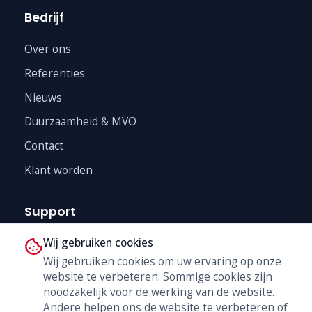
Bedrijf
Over ons
Referenties
Nieuws
Duurzaamheid & MVO
Contact
Klant worden
Support
Wij gebruiken cookies
Technische Dienst
Wij gebruiken cookies om uw ervaring op onze
Trainingen
website te verbeteren. Sommige cookies zijn
B2B Shop
noodzakelijk voor de werking van de website.
Andere helpen ons de website te verbeteren of