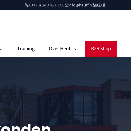
+31 (0) 343 431 750
info@heuff.nl
Training
Over Heuff
B2B Shop
vonden