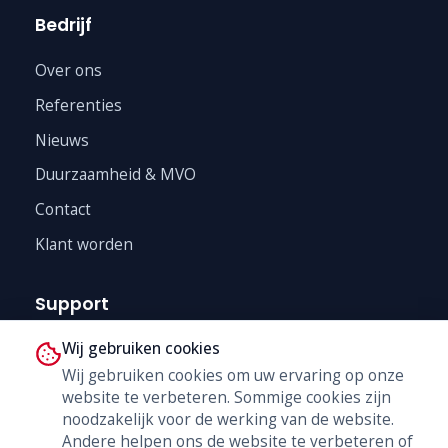
Bedrijf
Over ons
Referenties
Nieuws
Duurzaamheid & MVO
Contact
Klant worden
Support
Wij gebruiken cookies
Technische Dienst
Wij gebruiken cookies om uw ervaring op onze
Trainingen
website te verbeteren. Sommige cookies zijn
B2B Shop
noodzakelijk voor de werking van de website.
Andere helpen ons de website te verbeteren of