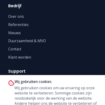
Bedrijf
Over ons
Referenties
Nieuws
Duurzaamheid & MVO
Contact
Klant worden
Support
Wij gebruiken cookies
Technische Dienst
Wij gebruiken cookies om uw ervaring op onze
Trainingen
website te verbeteren. Sommige cookies zijn
B2B Shop
noodzakelijk voor de werking van de website.
Andere helpen ons de website te verbeteren of