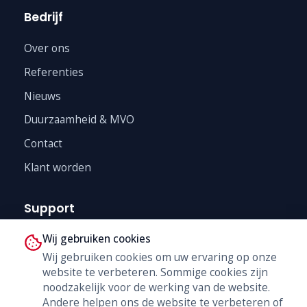
Bedrijf
Over ons
Referenties
Nieuws
Duurzaamheid & MVO
Contact
Klant worden
Support
Wij gebruiken cookies
Technische Dienst
Wij gebruiken cookies om uw ervaring op onze
Trainingen
website te verbeteren. Sommige cookies zijn
B2B Shop
noodzakelijk voor de werking van de website.
Andere helpen ons de website te verbeteren of