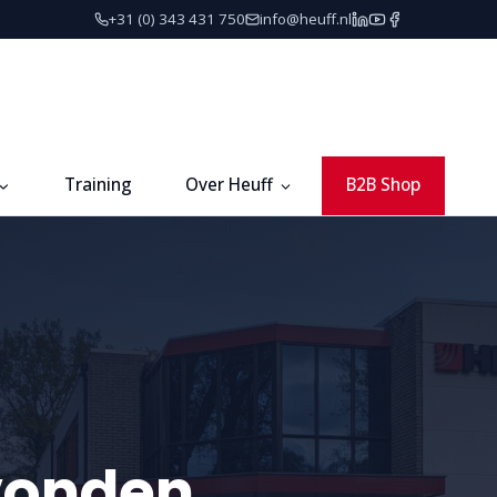
+31 (0) 343 431 750
info@heuff.nl
Training
Over Heuff
B2B Shop
vonden