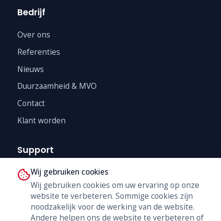
Bedrijf
Over ons
Referenties
Nieuws
Duurzaamheid & MVO
Contact
Klant worden
Support
Wij gebruiken cookies
Technische Dienst
Wij gebruiken cookies om uw ervaring op onze
Trainingen
website te verbeteren. Sommige cookies zijn
B2B Shop
noodzakelijk voor de werking van de website.
Andere helpen ons de website te verbeteren of