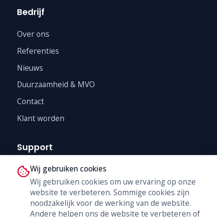
Bedrijf
Over ons
Referenties
Nieuws
Duurzaamheid & MVO
Contact
Klant worden
Support
Wij gebruiken cookies
Technische Dienst
Wij gebruiken cookies om uw ervaring op onze
Trainingen
website te verbeteren. Sommige cookies zijn
B2B Shop
noodzakelijk voor de werking van de website.
Andere helpen ons de website te verbeteren of