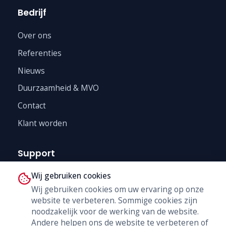
Bedrijf
Over ons
Referenties
Nieuws
Duurzaamheid & MVO
Contact
Klant worden
Support
Wij gebruiken cookies
Technische Dienst
Wij gebruiken cookies om uw ervaring op onze
Trainingen
website te verbeteren. Sommige cookies zijn
B2B Shop
noodzakelijk voor de werking van de website.
Andere helpen ons de website te verbeteren of